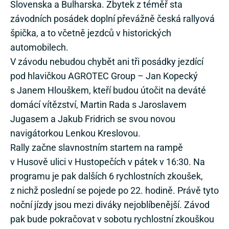
Slovenska a Bulharska. Zbytek z téměř sta
závodních posádek doplní převážně česká rallyová
špička, a to včetně jezdců v historických
automobilech.
V závodu nebudou chybět ani tři posádky jezdící
pod hlavičkou AGROTEC Group – Jan Kopecký
s Janem Hlouškem, kteří budou útočit na deváté
domácí vítězství, Martin Rada s Jaroslavem
Jugasem a Jakub Fridrich se svou novou
navigátorkou Lenkou Kreslovou.
Rally začne slavnostním startem na rampě
v Husově ulici v Hustopečích v pátek v 16:30. Na
programu je pak dalších 6 rychlostních zkoušek,
z nichž poslední se pojede po 22. hodině. Právě tyto
noční jízdy jsou mezi diváky nejoblíbenější. Závod
pak bude pokračovat v sobotu rychlostní zkouškou