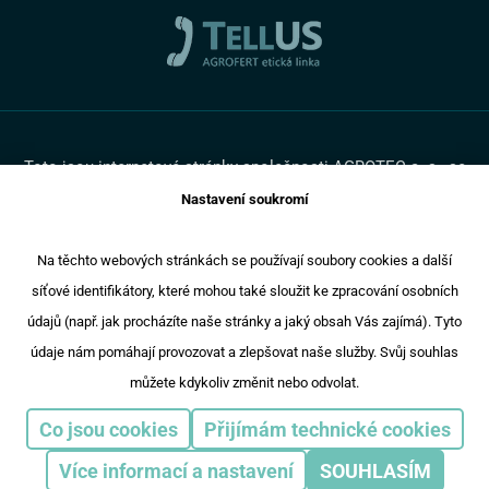
Cookies
Promotruck
Toto jsou internetové stránky společnosti AGROTEC a. s., se
sídlem v Hustopečích, Brněnská 74, PSČ 69301, IČ 00544957,
Nastavení soukromí
zapsané v OR vedeném Krajským soudem v Brně, oddíl B,
vložka 138. Společnost AGROTEC a.s. je členem koncernu
AGROFERT řízeného společností AGROFERT, a.s., IČ
Na těchto webových stránkách se používají soubory cookies a další
26185610, se sídlem na adrese Pyšelská 2327/2, Chodov, 149
síťové identifikátory, které mohou také sloužit ke zpracování osobních
00 Praha 4.
Copyright © 2024 AGROTEC a.s
údajů (např. jak procházíte naše stránky a jaký obsah Vás zajímá). Tyto
Responzivní web
Puxdesign
údaje nám pomáhají provozovat a zlepšovat naše služby. Svůj souhlas
můžete kdykoliv změnit nebo odvolat.
Agrotec Auto
Agrotec Trucks
Eagrotec
Agri CS
Co jsou cookies
Přijímám technické cookies
Agrotec Plus
Více informací a nastavení
SOUHLASÍM