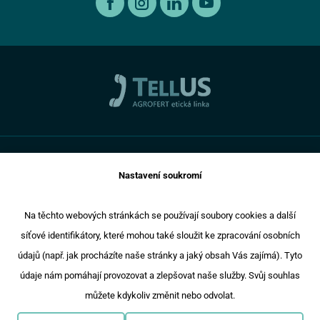
Společenská odpovědnost
Prověřené ojeté vozy
Informace pro oznamovatele dle zákona č. 171 2023
Ke stažení
Ochrana osobních údajů
Pro média
Cookies
Promotruck
Toto jsou internetové stránky společnosti AGROTEC a. s., se
Nastavení soukromí
sídlem v Hustopečích, Brněnská 74, PSČ 69301, IČ 00544957,
zapsané v OR vedeném Krajským soudem v Brně, oddíl B,
vložka 138. Společnost AGROTEC a.s. je členem koncernu
Na těchto webových stránkách se používají soubory cookies a další
AGROFERT řízeného společností AGROFERT, a.s., IČ
síťové identifikátory, které mohou také sloužit ke zpracování osobních
26185610, se sídlem na adrese Pyšelská 2327/2, Chodov, 149
údajů (např. jak procházíte naše stránky a jaký obsah Vás zajímá). Tyto
00 Praha 4.
Copyright © 2024 AGROTEC a.s
údaje nám pomáhají provozovat a zlepšovat naše služby. Svůj souhlas
Responzivní web
Puxdesign
můžete kdykoliv změnit nebo odvolat.