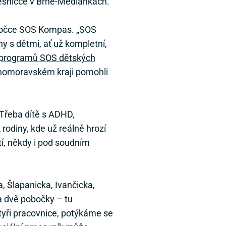
vesničce v Brně-Medlánkách.
obočce SOS Kompas. „SOS
y s dětmi, ať už kompletní,
i programů SOS dětských
ihomoravském kraji pomohli
 Třeba dítě s ADHD,
odiny, kde už reálně hrozí
tí, někdy i pod soudním
, Šlapanicka, Ivančicka,
a dvě pobočky – tu
tyři pracovnice, potýkáme se