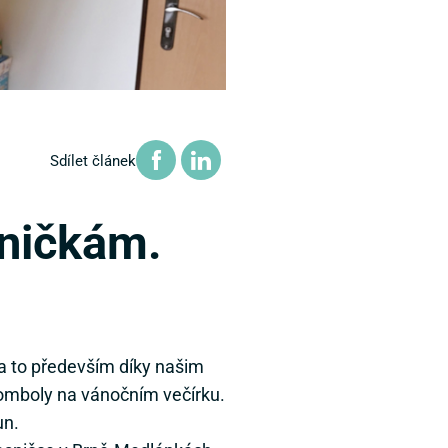
Sdílet článek
ničkám.
 to především díky našim
omboly na vánočním večírku.
un.