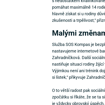
s nedostatkem kvalifikované
pomáhat maximálně 14 rodiná
hlavně získat si u rodiny dův
zkušenosti a trpělivost,“ při
Malými změnam
Služba SOS Kompas je bezpla
nastavujeme internetové bank
Zahradníčková. Další sociál
nastiňuje situaci rodiny žijí
Výjimkou není ani trénink do
si lístek,“ přikyvuje Zahradní
O to větší radost pak sociáln
zpočátku si říkáte, že se t
je vždycky obrovský úspěch,