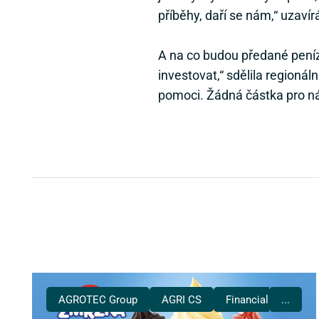
příběhy, daří se nám,“ uzav
A na co budou předané peníz
investovat,“ sdělila regionál
pomoci. Žádná částka pro ná
AGROTEC Group
AGRI CS
Financial Services
...