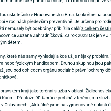
 pomáháme také přímo na místě, a to formou brigád ve 
letos uskutečnilo v Hrušovanech u Brna, konkrétně na p
bí v rodinách především preventivně. Je určena pro rodin
ěti nemusely být odebrány,“ přiblížila další
z celkem šest
racovnice Zuzana Zahradníčková. Za rok 2023 tak jen v J
ilým dětem.
diny, které nás samy vyhledají a kde už je nějaký problém.
ra nebo fyzickým handicapem. Druhou skupinou jsou pak r
 už jsou pod dohledem orgánu sociálně-právní ochrany dě
dníčková.
vském kraji jako terénní služba v oblasti Židlochovicka
í Kuřimi. Přestože 90 % práce probíhá v terénu, má služb
 v Oslavanech. „Aktuálně jsme na vyjmenované oblasti č