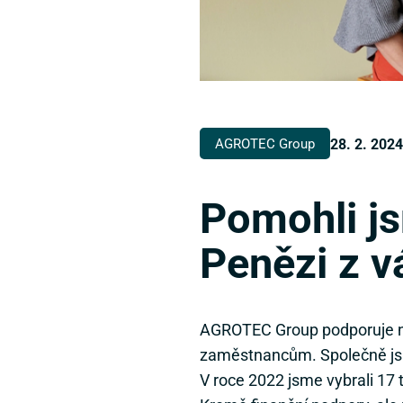
28. 2. 2024
AGROTEC Group
Pomohli j
Penězi z v
AGROTEC Group podporuje ne
zaměstnancům. Společně jsm
V roce 2022 jsme vybrali 17 t