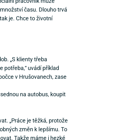
ociální pracovník může
 množství času. Dlouho trvá
ak je. Chce to životní
b. „S klienty třeba
 potřeba,“ uvádí příklad
obočce v Hrušovanech, zase
i sednou na autobus, koupit
vat. „Práce je těžká, protože
drobných změn k lepšímu. To
ngovat. Takže máme i hezké