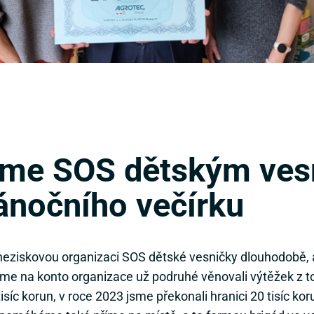
sme SOS dětským ves
ánočního večírku
ziskovou organizaci SOS dětské vesničky dlouhodobě, a
e na konto organizace už podruhé věnovali výtěžek z t
isíc korun, v roce 2023 jsme překonali hranici 20 tisíc kor