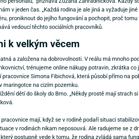
ho personálu,“ přiznává Zuzana Zahradníčková. Každý s
m v jeden čas. „Každá rodina je ale jiná a vyžaduje jiné
ěru, proniknout do jejího fungování a pochopit, proč tomu t
znává vedoucí těchto sociálních pracovníků.
i k velkým věcem
tná a založena na dobrovolnosti. V reálu má mnoho podo
ovnictví, trénujeme online nákupy potravin, zkrátka co je
ní pracovnice Simona Fibichová, která působí přímo na p
cí v maringotce na cizím pozemku.
jíždění dětí do školy do Brno. „Někdy prostě mají strach s
čková.
í pracovnice mají, když se v rodině podaří situaci stabilizo
a situace v rodinách nikam neposouvá. Ale radujeme se z 
 který postupně vede k tomu, že rodina zvládá sama fu