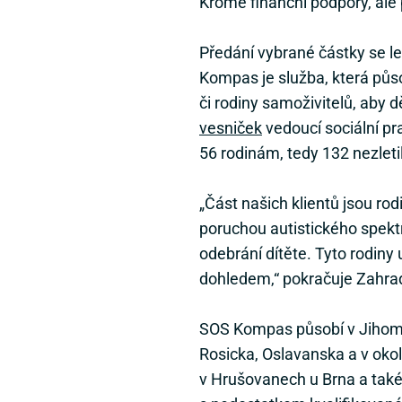
Kromě finanční podpory, ale
Předání vybrané částky se 
Kompas je služba, která půso
či rodiny samoživitelů, aby d
vesniček
vedoucí sociální p
56 rodinám, tedy 132 nezlet
„Část našich klientů jsou ro
poruchou autistického spekt
odebrání dítěte. Tyto rodiny
dohledem,“ pokračuje Zahra
SOS Kompas působí v Jihomora
Rosicka, Oslavanska a v okol
v Hrušovanech u Brna a také