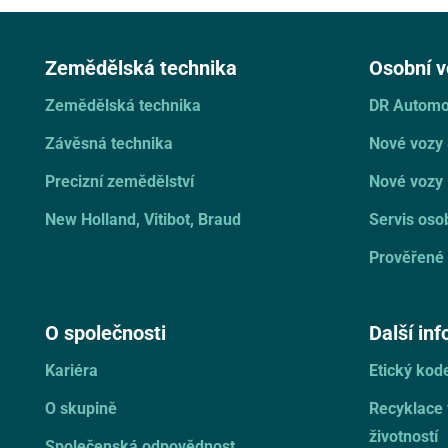
Zemědělská technika
Osobní v
Zemědělská technika
DR Automo
Závěsná technika
Nové vozy
Precizní zemědělství
Nové vozy 
New Holland, Vitibot, Braud
Servis oso
Prověřené 
O společnosti
Další in
Kariéra
Etický ko
O skupině
Recyklace
životností
Společenská odpovědnost