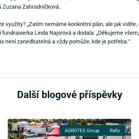
írá Zuzana Zahradníčková.
e využity? „Zatím nemáme konkrétní plán, ale jak vidíte,
ní fundraiserka Linda Najsrová a dodala: „Děkujeme všem, k
s není zanedbatelná a vždy pomůže, kde je potřeba.“
Další blogové příspěvky
AGROTEC Group
Rally