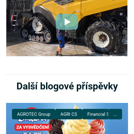
Další blogové příspěvky
AGROTEC Group
AGRI CS
Financial Services
...