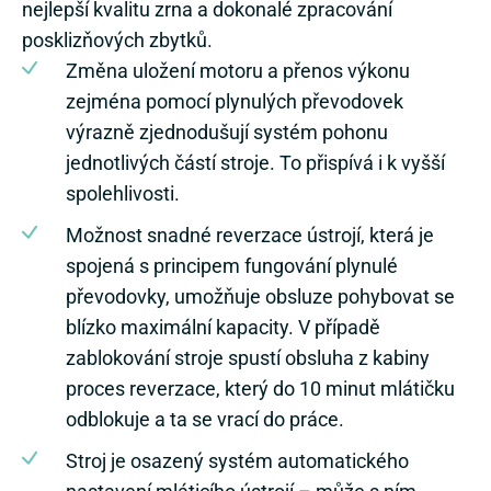
nejlepší kvalitu zrna a dokonalé zpracování
posklizňových zbytků.
Změna uložení motoru a přenos výkonu
zejména pomocí plynulých převodovek
výrazně zjednodušují systém pohonu
jednotlivých částí stroje. To přispívá i k vyšší
spolehlivosti.
Možnost snadné reverzace ústrojí, která je
spojená s principem fungování plynulé
převodovky, umožňuje obsluze pohybovat se
blízko maximální kapacity. V případě
zablokování stroje spustí obsluha z kabiny
proces reverzace, který do 10 minut mlátičku
odblokuje a ta se vrací do práce.
Stroj je osazený systém automatického
nastavení mláticího ústrojí – může s ním