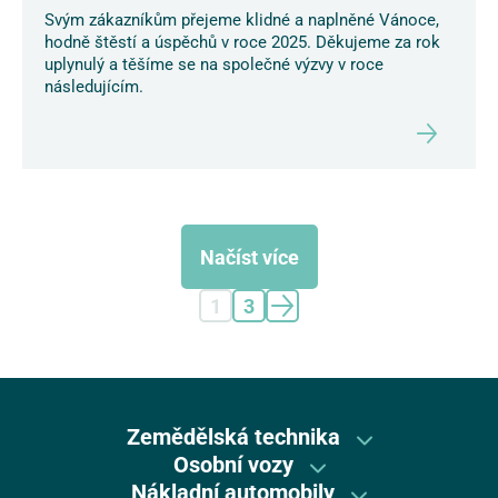
Svým zákazníkům přejeme klidné a naplněné Vánoce,
hodně štěstí a úspěchů v roce 2025. Děkujeme za rok
uplynulý a těšíme se na společné výzvy v roce
následujícím.
Načíst více
1
3
Zemědělská technika
Osobní vozy
Zemědělská technika
Nákladní automobily
DR Automobiles