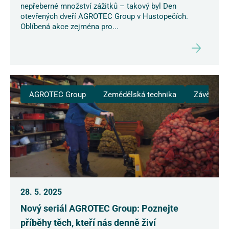
nepřeberné množství zážitků – takový byl Den
otevřených dveří AGROTEC Group v Hustopečích.
Oblíbená akce zejména pro...
AGROTEC Group
Zemědělská technika
Závěsná t
28. 5. 2025
Nový seriál AGROTEC Group: Poznejte
příběhy těch, kteří nás denně živí