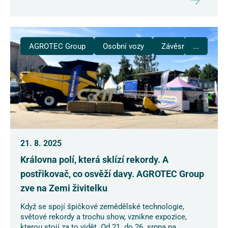
AGROTEC Group
Osobní vozy
Závěsná technika
...
21. 8. 2025
Královna polí, která sklízí rekordy. A
postřikovač, co osvěží davy. AGROTEC Group
zve na Zemi živitelku
Když se spojí špičkové zemědělské technologie,
světové rekordy a trochu show, vznikne expozice,
kterou stojí za to vidět. Od 21. do 26. srpna na