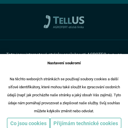
Ochrana osobních údajů
Pro média
Cookies
Promotruck
Toto jsou internetové stránky společnosti AGROTEC a. s., se
sídlem v Hustopečích, Brněnská 74, PSČ 69301, IČ 00544957,
Nastavení soukromí
zapsané v OR vedeném Krajským soudem v Brně, oddíl B,
vložka 138. Společnost AGROTEC a.s. je členem koncernu
AGROFERT řízeného společností AGROFERT, a.s., IČ
Na těchto webových stránkách se používají soubory cookies a další
26185610, se sídlem na adrese Pyšelská 2327/2, Chodov, 149
síťové identifikátory, které mohou také sloužit ke zpracování osobních
00 Praha 4.
Copyright © 2024 AGROTEC a.s
údajů (např. jak procházíte naše stránky a jaký obsah Vás zajímá). Tyto
Responzivní web
Puxdesign
údaje nám pomáhají provozovat a zlepšovat naše služby. Svůj souhlas
můžete kdykoliv změnit nebo odvolat.
Agrotec Auto
Agrotec Trucks
Eagrotec
Agri CS
Co jsou cookies
Přijímám technické cookies
Agrotec Plus