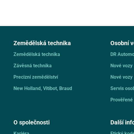
Zemědělská technika
Osobní v
Zemědělská technika
DR Automo
Závěsná technika
Nové vozy
Precizní zemědělství
Nové vozy 
New Holland, Vitibot, Braud
Servis oso
Prověřené 
O společnosti
Další in
Kariéra
Etický ko