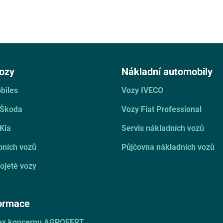
ozy
Nákladní automobily
biles
Vozy IVECO
 Škoda
Vozy Fiat Professional
Kia
Servis nákladních vozů
bních vozů
Půjčovna nákladních vozů
ojeté vozy
formace
dex koncernu AGROFERT