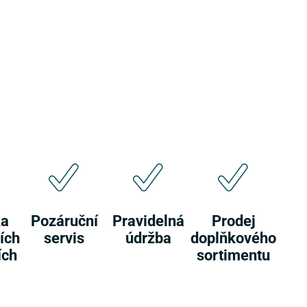
ka
Pozáruční
Pravidelná
Prodej
ích
servis
údržba
doplňkového
ích
sortimentu