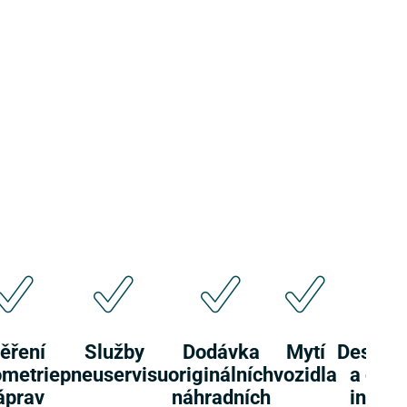
ěření
Služby
Dodávka
Mytí
Desinfe
metrie
pneuservisu
originálních
vozidla
a čišt
áprav
náhradních
interi