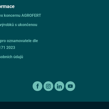
formace
dex koncernu AGROFERT
 výrobků s ukončenou
pro oznamovatele dle
171 2023
obních údajů