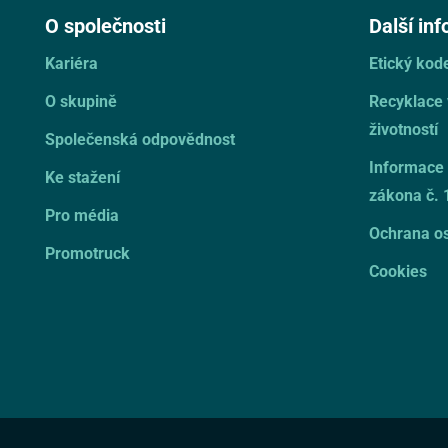
O společnosti
Další in
Kariéra
Etický ko
O skupině
Recyklace
životností
Společenská odpovědnost
Informace 
Ke stažení
zákona č. 
Pro média
Ochrana os
Promotruck
Cookies