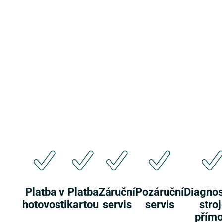
Platba v
Platba
Záruční
Pozáruční
Diagnos
hotovosti
kartou
servis
servis
stro
přímo