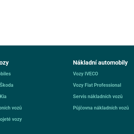
ozy
Nákladní automobily
biles
Vozy IVECO
 Škoda
Vozy Fiat Professional
Kia
Servis nákladních vozů
bních vozů
Půjčovna nákladních vozů
ojeté vozy