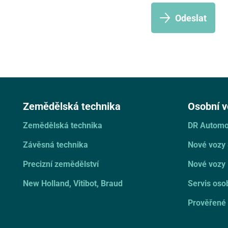
Odeslat
Zemědělská technika
Osobní v
Zemědělská technika
DR Automo
Závěsná technika
Nové vozy
Precizní zemědělství
Nové vozy 
New Holland, Vitibot, Braud
Servis oso
Prověřené 