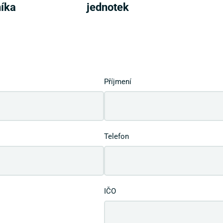
íka
jednotek
Příjmení
Telefon
IČO