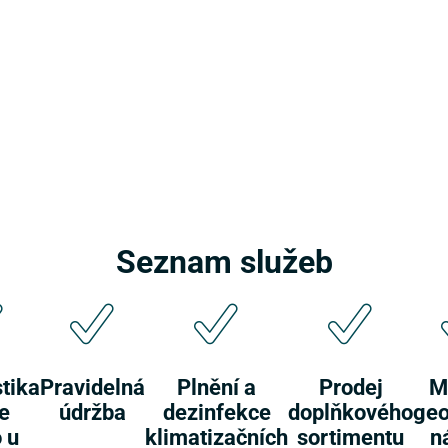
Seznam služeb
tika
Pravidelná
Plnění a
Prodej
M
je
údržba
dezinfekce
doplňkového
geo
 u
klimatizačních
sortimentu
n