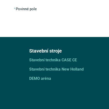
Povinné pole
Stavební stroje
Stavební technika CASE CE
Stavební technika New Holland
DEMO aréna