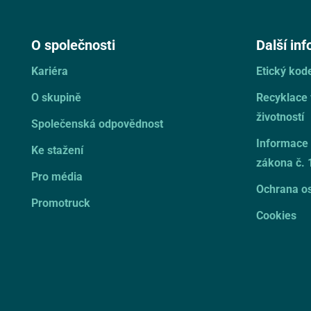
O společnosti
Další in
Kariéra
Etický ko
O skupině
Recyklace
životností
Společenská odpovědnost
Informace 
Ke stažení
zákona č. 
Pro média
Ochrana os
Promotruck
Cookies