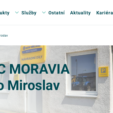
ukty
Služby
Ostatní
Aktuality
Kariér
roslav
C MORAVIA
ko Miroslav