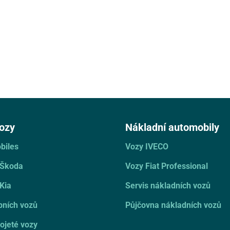
ozy
Nákladní automobily
biles
Vozy IVECO
 Škoda
Vozy Fiat Professional
Kia
Servis nákladních vozů
bních vozů
Půjčovna nákladních vozů
ojeté vozy