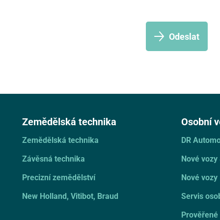
Odeslat
Zemědělská technika
Osobní v
Zemědělská technika
DR Automo
Závěsná technika
Nové vozy
Precizní zemědělství
Nové vozy 
New Holland, Vitibot, Braud
Servis oso
Prověřené 