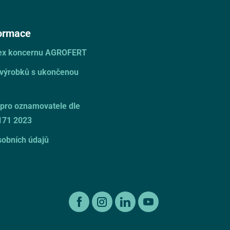
formace
dex koncernu AGROFERT
 výrobků s ukončenou
pro oznamovatele dle
171 2023
obních údajů