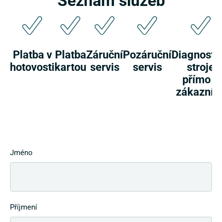
Platba v
Platba
Záruční
Pozáruční
Diagnosti
hotovosti
kartou
servis
servis
stroje
přímo u
zákazník
Jméno
Příjmení