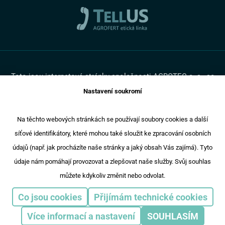
Cookies
Promotruck
Toto jsou internetové stránky společnosti AGROTEC a. s., se
sídlem v Hustopečích, Brněnská 74, PSČ 69301, IČ 00544957,
Nastavení soukromí
zapsané v OR vedeném Krajským soudem v Brně, oddíl B,
vložka 138. Společnost AGROTEC a.s. je členem koncernu
AGROFERT řízeného společností AGROFERT, a.s., IČ
Na těchto webových stránkách se používají soubory cookies a další
26185610, se sídlem na adrese Pyšelská 2327/2, Chodov, 149
síťové identifikátory, které mohou také sloužit ke zpracování osobních
00 Praha 4.
Copyright © 2024 AGROTEC a.s
údajů (např. jak procházíte naše stránky a jaký obsah Vás zajímá). Tyto
Responzivní web
Puxdesign
údaje nám pomáhají provozovat a zlepšovat naše služby. Svůj souhlas
můžete kdykoliv změnit nebo odvolat.
Agrotec Auto
Agrotec Trucks
Eagrotec
Agri CS
Co jsou cookies
Přijímám technické cookies
Agrotec Plus
Více informací a nastavení
SOUHLASÍM