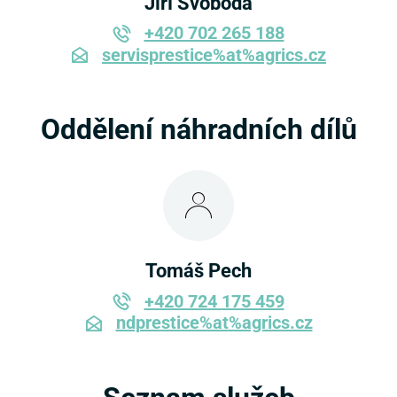
Jiří Svoboda
+420 702 265 188
servisprestice%at%agrics.cz
Oddělení náhradních dílů
Tomáš Pech
+420 724 175 459
ndprestice%at%agrics.cz
Seznam služeb