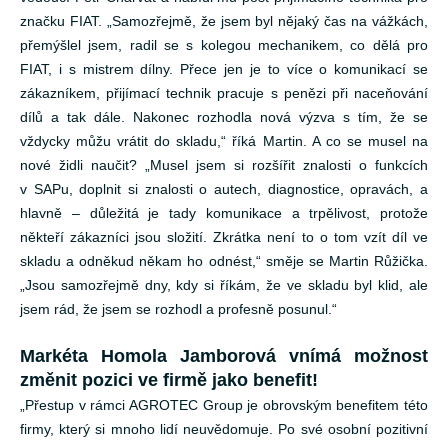
značku FIAT. „Samozřejmě, že jsem byl nějaký čas na vážkách,
přemýšlel jsem, radil se s kolegou mechanikem, co dělá pro
FIAT, i s mistrem dílny. Přece jen je to více o komunikací se
zákazníkem, přijímací technik pracuje s penězi při naceňování
dílů a tak dále. Nakonec rozhodla nová výzva s tím, že se
vždycky můžu vrátit do skladu,“ říká Martin. A co se musel na
nové židli naučit? „Musel jsem si rozšířit znalosti o funkcích
v SAPu, doplnit si znalosti o autech, diagnostice, opravách, a
hlavně – důležitá je tady komunikace a trpělivost, protože
někteří zákazníci jsou složití. Zkrátka není to o tom vzít díl ve
skladu a odněkud někam ho odnést,“ směje se Martin Růžička.
„Jsou samozřejmě dny, kdy si říkám, že ve skladu byl klid, ale
jsem rád, že jsem se rozhodl a profesně posunul.“
Markéta Homola Jamborová vnímá možnost
změnit pozici ve firmě jako benefit!
„Přestup v rámci AGROTEC Group je obrovským benefitem této
firmy, který si mnoho lidí neuvědomuje. Po své osobní pozitivní