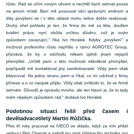
růstu. Rád se učím novým věcem a nechtěl bych setrvat pouze
na jenom místě. Baví mě posouvat věci správným směrem a
díky povýšení se i v této oblasti mohu velice dobře realizovat.
Druhý úhel pohledu je ten, že firma do mě za léta, doufám
kvalitní práce, nyní vložila určitou důvěru, což je svým
způsobem zavazující,“ říká Ivo Horálek. Kdyby „povýšení“ a
možnost profesního růstu nepřišlo v rámci AGROTEC Group,
přiznává, že by o odchodu někam úplně jinam nejspíš
přemýšlel. „Určitě jsem o této možnosti několikrát přemýšlel,
popřípadě mě kontaktoval jiný zaměstnavatel. Vždy jsem však
bilancoval. Na jednu stranu jsem si říkal, co mi odchod z firmy
přinese a o co naopak přijdu. Vždy však zvítězilo to, že ve firmě
setrvám. Důvodů je opravdu mnoho, ale ten hlavní je, že to tady
mám nějakým způsobem rád," dodává Ivo Horálek.
Podobnou situaci řešil před časem i
devětadvacetiletý Martin Růžička.
Přes tři roky pracoval na IVECO ve skladu, když za ním přišel
vedoucí Petr Charvát a nabídl mu post přijímacího technika pro