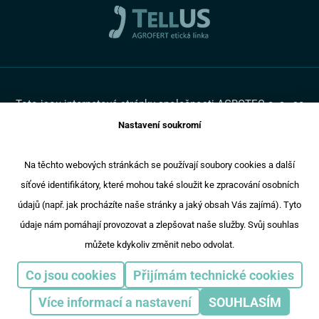
Cookies
Promotruck
Toto jsou internetové stránky společnosti AGROTEC a. s., se
sídlem v Hustopečích, Brněnská 74, PSČ 69301, IČ 00544957,
Nastavení soukromí
zapsané v OR vedeném Krajským soudem v Brně, oddíl B,
vložka 138. Společnost AGROTEC a.s. je členem koncernu
AGROFERT řízeného společností AGROFERT, a.s., IČ
Na těchto webových stránkách se používají soubory cookies a další
26185610, se sídlem na adrese Pyšelská 2327/2, Chodov, 149
síťové identifikátory, které mohou také sloužit ke zpracování osobních
00 Praha 4.
Copyright © 2024 AGROTEC a.s
údajů (např. jak procházíte naše stránky a jaký obsah Vás zajímá). Tyto
Responzivní web
Puxdesign
údaje nám pomáhají provozovat a zlepšovat naše služby. Svůj souhlas
můžete kdykoliv změnit nebo odvolat.
Agrotec Auto
Agrotec Trucks
Eagrotec
Agri CS
Co jsou cookies
Přijímám technické cookies
Agrotec Plus
Více informací a nastavení
SOUHLASÍM