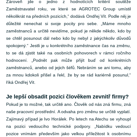
Zároveň
jde o jedno z hodnotících kritérií
soutěže
Zaměstnavatel roku, ve které se AGROTEC Group umístil
několikrát na předních pozicích,“ dodává Ondřej Vít. Podle něj je
důležité nenechat si svoje pocity pro sebe. „Máme mnoho
zaměstnanců a určitě nevidíme, pokud je někde někdo, kdo by
se chtěl posunout dál nebo kdo by nebyl z jakýchkoliv důvodů
spokojený.“
Jestli je u konkrétního zaměstnance čas na změnu,
to se dá zjistit také na osobních pohovorech v rámci ročního
hodnocení. „Podnět pak může přijít buď od konkrétních
zaměstnanců, anebo od jejich šéfů. Nebráním se ani tomu, aby
za mnou kdokoli přišel a řekl, že by se rád kariérně posunul,“
říká Ondřej Vít.
Je lepší obsadit pozici člověkem zevnitř firmy?
Pokud je to možné, tak určitě ano. Člověk od nás zná firmu, zná
naše pracovní prostřední. A odvaha pro změnu se určitě vyplatí.
Zajímavý případ je Ivo Horálek. Po letech na Atechu se vyhoupl
na pozici vedoucího technické podpory. „Nabídku vedoucí
pozice vnímám především jako velkou příležitost k osobnímu