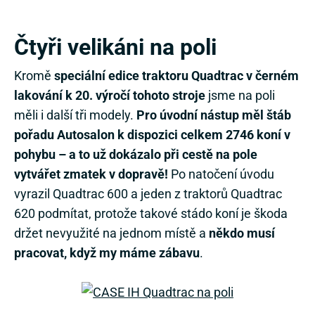
Čtyři velikáni na poli
Kromě
speciální edice traktoru Quadtrac v černém
lakování k 20. výročí tohoto stroje
jsme na poli
měli i další tři modely.
Pro úvodní nástup měl štáb
pořadu Autosalon k dispozici celkem 2746 koní v
pohybu – a to už dokázalo při cestě na pole
vytvářet zmatek v dopravě!
Po natočení úvodu
vyrazil Quadtrac 600 a jeden z traktorů Quadtrac
620 podmítat, protože takové stádo koní je škoda
držet nevyužité na jednom místě a
někdo musí
pracovat, když my máme zábavu
.