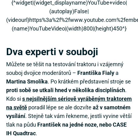
{^widget|(widget_displayname)YouTube+video|
(autoplay)False|
(videourl)https%3a%2f%2fwww.youtube.com%2femb
(name)YouTubeVideo|(width)800|(height)450^}
Dva experti v souboji
Můžete se těšit na testování traktoru i vzájemný
souboj dvojice moderátorů –
Františka Fialy
a
Martina Smolíka
. Po krátkém představení stroje se
proti sobě se utkali hned v několika disciplínách
.
Kdo si
s nejsilnějším sériově vyráběným traktorem
na světě
poradil lépe se ale dozvíte
až v samotném
vysílání
. Stejně tak vám řekneme, jestli vyvine větší
tlak na půdu
František na jedné noze, nebo CASE
IH Quadtrac
.