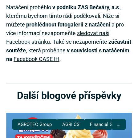
Natáčení proběhlo
v podniku ZAS Bečváry, a.s
.,
kterému bychom tímto rádi poděkovali. Níže si
můžete
prohlédnout fotogalerii z natáčení
a pro
více informací nezapomeňte
sledovat naši
Facebook stránku
. Také se nezapomeňte
zúčastnit
soutěže
, která proběhne
v souvislosti s natáčením
na
Facebook CASE IH
.
Další blogové příspěvky
AGROTEC Group
AGRI CS
Financial Services
...