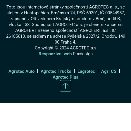
Toto jsou internetové stránky společnosti AGROTEC a. s., se
sídlem v Hustopečích, Brněnská 74, PSČ 69301, IČ 00544957,
zapsané v OR vedeném Krajským soudem v Brně, oddíl B,
vložka 138. Společnost AGROTEC a.s. je členem koncernu
AGROFERT řízeného společností AGROFERT, a.s., IČ
26185610, se sídlem na adrese Pyšelská 2327/2, Chodov, 149
00 Praha 4.
Copyright © 2024 AGROTEC a.s
Responzivní web
Puxdesign
Agrotec Auto
Agrotec Trucks
Eagrotec
Agri CS
Agrotec Plus