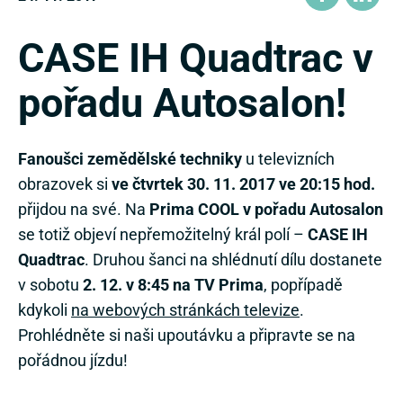
CASE IH Quadtrac v
pořadu Autosalon!
Fanoušci zemědělské techniky
u televizních
obrazovek si
ve čtvrtek 30. 11. 2017 ve 20:15 hod.
přijdou na své. Na
Prima COOL v pořadu Autosalon
se totiž objeví nepřemožitelný král polí –
CASE IH
Quadtrac
. Druhou šanci na shlédnutí dílu dostanete
v sobotu
2. 12. v 8:45 na TV Prima
, popřípadě
kdykoli
na webových stránkách televize
.
Prohlédněte si naši upoutávku a připravte se na
pořádnou jízdu!