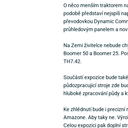
O něco menším traktorem na
podobě představí nejspíš na
převodovkou Dynamic Comma
průhledovým panelem a novou
Na Zemi živitelce nebude ch
Boomer 50 a Boomer 25. Pos
TH7.42.
Součástí expozice bude také
půdozpracujicí stroje zde bu
hluboké zpracování půdy a k
Ke zhlédnutí bude i precizní
Amazone. Aby taky ne. Výrob
Celou expozici pak doplní s