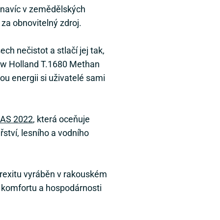
 navíc v zemědělských
za obnovitelný zdroj.
h nečistot a stlačí jej tak,
ew Holland T.1680 Methan
ou energii si uživatelé sami
AS 2022
, která oceňuje
ství, lesního a vodního
Brexitu vyráběn v rakouském
o komfortu a hospodárnosti