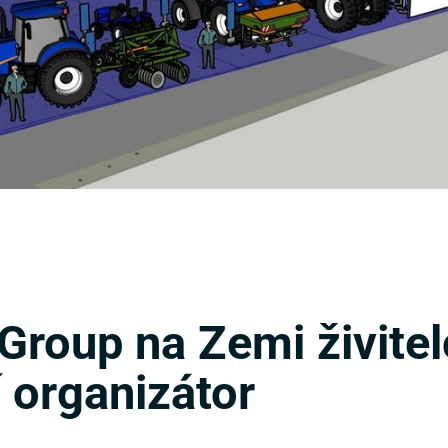
roup na Zemi živitel
í organizátor