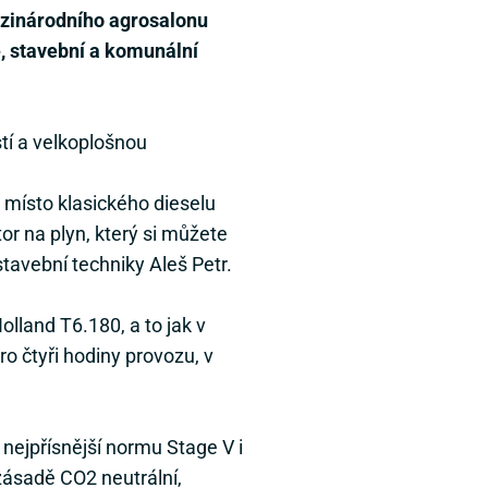
mezinárodního agrosalonu
, stavební a komunální
tí a velkoplošnou
 místo klasického dieselu
or na plyn, který si můžete
stavební techniky Aleš Petr.
lland T6.180, a to jak v
o čtyři hodiny provozu, v
 nejpřísnější normu Stage V i
zásadě CO2 neutrální,