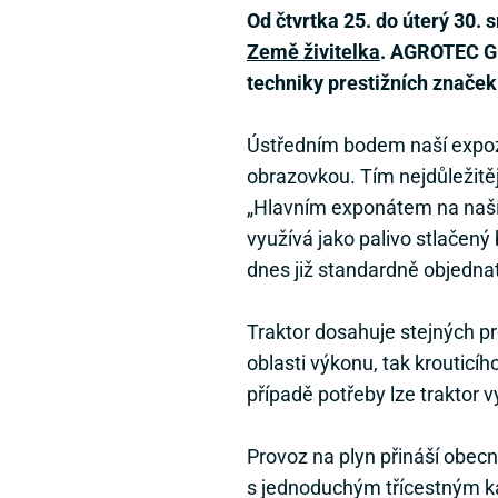
Od čtvrtka 25. do úterý 30.
Země živitelka
. AGROTEC Gr
techniky prestižních znače
Ústředním bodem naší expoz
obrazovkou. Tím nejdůležit
„Hlavním exponátem na naší 
využívá jako palivo stlačený
dnes již standardně objednat,
Traktor dosahuje stejných pr
oblasti výkonu, tak krouticí
případě potřeby lze traktor v
Provoz na plyn přináší obecn
s jednoduchým třícestným ka