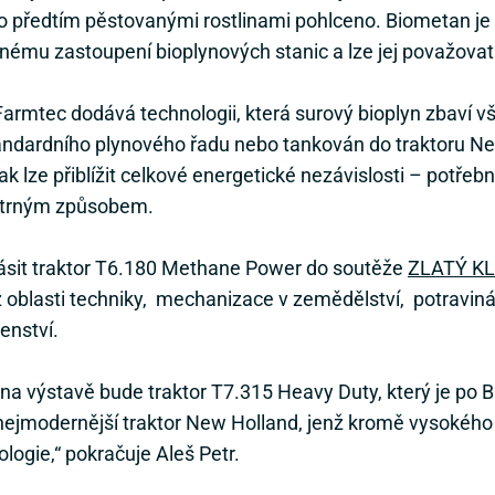
o předtím pěstovanými rostlinami pohlceno. Biometan je
nému zastoupení bioplynových stanic a lze jej považovat 
rmtec dodává technologii, která surový bioplyn zbaví všec
andardního plynového řadu nebo tankován do traktoru N
 lze přiblížit celkové energetické nezávislosti – potřebn
 šetrným způsobem.
hlásit traktor T6.180 Methane Power do soutěže
ZLATÝ KL
 oblasti techniky, mechanizace v zemědělství, potravinář
enství.
na výstavě bude traktor T7.315 Heavy Duty, který je po 
 nejmodernější traktor New Holland, jenž kromě vysokéh
logie,“ pokračuje Aleš Petr.