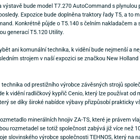
 výstavě bude model T7.270 AutoCommand s plynulou př
posledy. Expozice bude doplněna traktory řady T5, a to
nd. Konkrétně půjde o T5.140 s čelním nakladačem a s
 generací T5.120 Utility.
ybět ani komunální technika, k vidění bude nejmenší a n
ledním strojem v naší expozici se značkou New Holland 
 technika od prestižního výrobce závěsných strojů spo
de k vidění radličkový kypřič Cenio, který lze používat o
terý se díky široké nabídce výbavy přizpůsobí praktic
 rozmetadlo minerálních hnojiv ZA-TS, které je právem vla
ou rozmetadel se totiž společnost zabývá již více než 10
troje slovinského výrobce společnosti TEHNOS, který na 