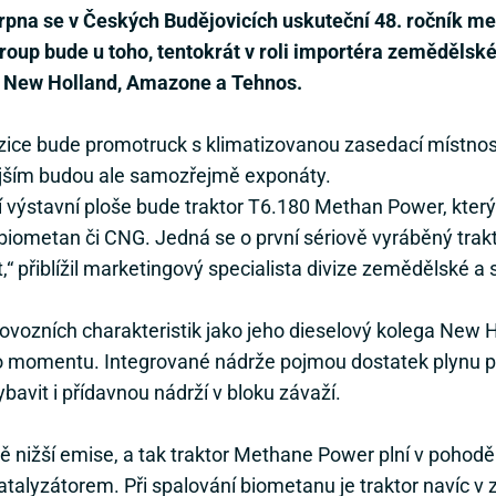
 srpna se v Českých Budějovicích uskuteční 48. ročník 
oup bude u toho, tentokrát v roli importéra zemědělské
k New Holland, Amazone a Tehnos.
ice bude promotruck s klimatizovanou zasedací místnos
ějším budou ale samozřejmě exponáty.
výstavní ploše bude traktor T6.180 Methan Power, který
 biometan či CNG. Jedná se o první sériově vyráběný trakt
“ přiblížil marketingový specialista divize zemědělské a 
ovozních charakteristik jako jeho dieselový kolega New Ho
ho momentu. Integrované nádrže pojmou dostatek plynu pr
ybavit i přídavnou nádrží v bloku závaží.
ě nižší emise, a tak traktor Methane Power plní v pohodě
talyzátorem. Při spalování biometanu je traktor navíc v 