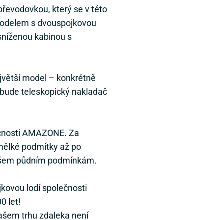
evodovkou, který se v této
 modelem s dvouspojkovou
níženou kabinou s
ejvětší model – konkrétně
bude teleskopický nakladač
lečnosti AMAZONE. Za
d mělké podmítky až po
ky všem půdním podmínkám.
jkovou lodí společnosti
0 let!
našem trhu zdaleka není