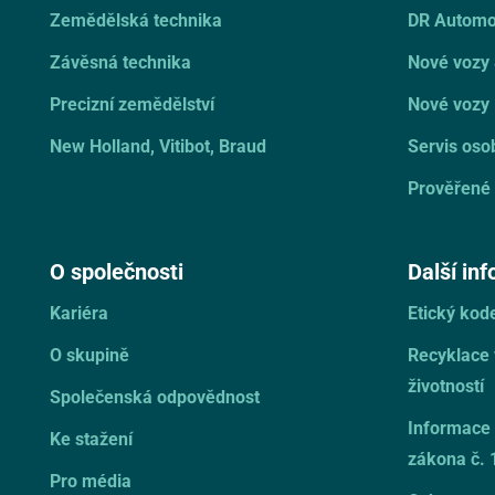
Zemědělská technika
DR Automo
Závěsná technika
Nové vozy
Precizní zemědělství
Nové vozy 
New Holland, Vitibot, Braud
Servis oso
Prověřené 
O společnosti
Další in
Kariéra
Etický ko
O skupině
Recyklace
životností
Společenská odpovědnost
Informace 
Ke stažení
zákona č. 
Pro média