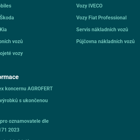
biles
Vozy IVECO
 Škoda
Vozy Fiat Professional
Kia
Servis nákladních vozů
bních vozů
Půjčovna nákladních vozů
ojeté vozy
formace
dex koncernu AGROFERT
 výrobků s ukončenou
pro oznamovatele dle
171 2023