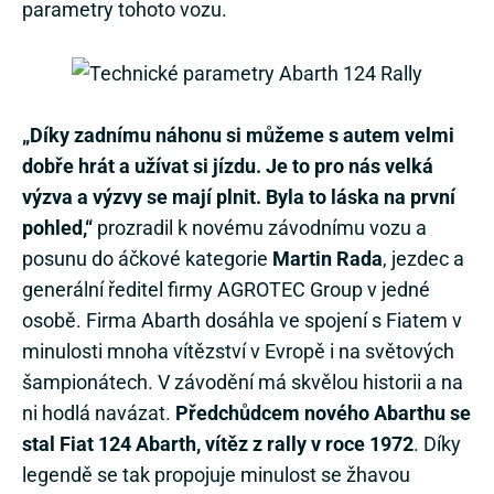
parametry tohoto vozu.
„Díky zadnímu náhonu si můžeme s autem velmi
dobře hrát a užívat si jízdu. Je to pro nás velká
výzva a výzvy se mají plnit. Byla to láska na první
pohled,“
prozradil k novému závodnímu vozu a
posunu do áčkové kategorie
Martin Rada
, jezdec a
generální ředitel firmy AGROTEC Group v jedné
osobě. Firma Abarth dosáhla ve spojení s Fiatem v
minulosti mnoha vítězství v Evropě i na světových
šampionátech. V závodění má skvělou historii a na
ni hodlá navázat.
Předchůdcem nového Abarthu se
stal Fiat 124 Abarth, vítěz z rally v roce 1972
. Díky
legendě se tak propojuje minulost se žhavou