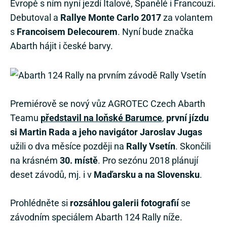
Evropě s ním nyní jezdí Italové, Španělé i Francouzi.
Debutoval a
Rallye Monte Carlo 2017
za volantem
s
Francoisem Delecourem
. Nyní bude značka
Abarth hájit i české barvy.
Premiérově se nový vůz AGROTEC Czech Abarth
Teamu
představil na loňské Barumce
,
první jízdu
si Martin Rada a jeho navigátor Jaroslav Jugas
užili o dva měsíce později na
Rally Vsetín
. Skončili
na krásném
30. místě
. Pro sezónu 2018 plánují
deset závodů, mj. i v
Maďarsku a na Slovensku
.
Prohlédněte si
rozsáhlou galerii fotografií
se
závodním speciálem Abarth 124 Rally níže.