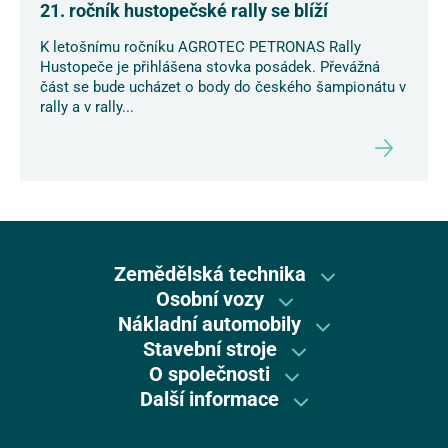
21. ročník hustopečské rally se blíží
K letošnímu ročníku AGROTEC PETRONAS Rally
Hustopeče je přihlášena stovka posádek. Převážná
část se bude ucházet o body do českého šampionátu v
rally a v rally...
Zemědělská technika
Osobní vozy
Zemědělská technika
Nákladní automobily
DR Automobiles
Závěsná technika
Stavební stroje
Vozy IVECO
Nové vozy Škoda
O společnosti
Stavební technika CASE CE
Precizní zemědělství
Vozy Fiat Professional
Další informace
Kariéra
Nové vozy Kia
Stavební technika New Holland
New Holland, Vitibot, Braud
Etický kodex koncernu AGROFERT
Servis nákladních vozů
O skupině
Servis osobních vozů