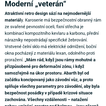
Moderní „veterán“
Atraktivní retro design sází na nejmodernější
materiál
y. Karoserie má bezpečnostní obranný rám
ze svařené pevnostní oceli, fixní střecha je
kombinací kompozitního kevlaru a karbonu, přední
nárazníky nepostrádají specifické žebrování.
Vrstvené čelní sklo má elektrické odmlžení, boční
okna pocházejí z materiálu lexan, odolného proti
proražení.
„Mám rád, když jsou rámy mohutné a
přizpůsobené pro deformační zónu, i když
samozřejmě na úkor prostoru. Abarth byl od
začátku koncipovaný jako závodní vůz, a proto
splňuje všechny parametry pro závodění, aby byla
bezpečnost posádky v případě krizové situace
zachována. Všechny vzdálenosti – natažení
nohou, upínání, prostor nad helmou – jsou přesně